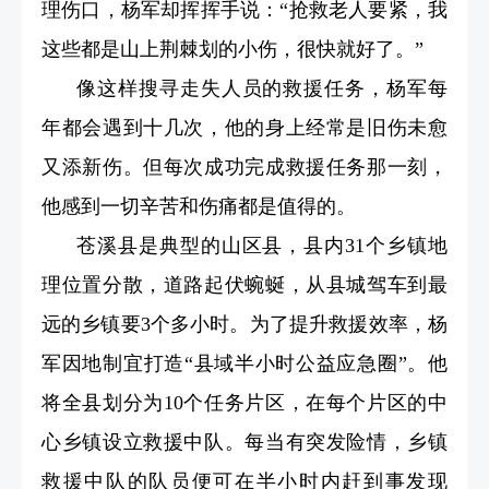
理伤口，杨军却挥挥手说：“抢救老人要紧，我
这些都是山上荆棘划的小伤，很快就好了。”
像这样搜寻走失人员的救援任务，杨军每
年都会遇到十几次，他的身上经常是旧伤未愈
又添新伤。但每次成功完成救援任务那一刻，
他感到一切辛苦和伤痛都是值得的。
苍溪县是典型的山区县，县内31个乡镇地
理位置分散，道路起伏蜿蜒，从县城驾车到最
远的乡镇要3个多小时。为了提升救援效率，杨
军因地制宜打造“县域半小时公益应急圈”。他
将全县划分为10个任务片区，在每个片区的中
心乡镇设立救援中队。每当有突发险情，乡镇
救援中队的队员便可在半小时内赶到事发现