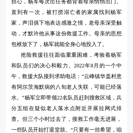
担心，杨军每次出任务都背着母亲悄悄出门。
直到有一次，被打捞溺亡者的家属找到杨军
家，声泪俱下地表达感激之情，老母亲深受触
动，才默许他从事这份救援工作。母亲的思想
包袱放下了，杨军就能全身心地投入了。
抢险救援往往面临重重困难，考验着杨军
和队员们的决心和毅力。2022年8月的一个中
午，救援大队接到求助电话：“云峰镇华盖村患
有阿尔茨海默病的八旬老人失联，可能已经落
水。”杨军立即带领22名队员赶到搜救区域，兵
分五组在疑似老人落水点附近开展拉网式排
查。但三个小时过去了，搜救工作毫无进展，
一些队员开始打退堂鼓。“只要有一丝希望，咱