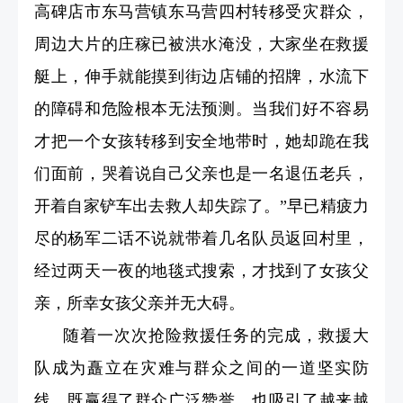
高碑店市东马营镇东马营四村转移受灾群众，
周边大片的庄稼已被洪水淹没，大家坐在救援
艇上，伸手就能摸到街边店铺的招牌，水流下
的障碍和危险根本无法预测。当我们好不容易
才把一个女孩转移到安全地带时，她却跪在我
们面前，哭着说自己父亲也是一名退伍老兵，
开着自家铲车出去救人却失踪了。”早已精疲力
尽的杨军二话不说就带着几名队员返回村里，
经过两天一夜的地毯式搜索，才找到了女孩父
亲，所幸女孩父亲并无大碍。
随着一次次抢险救援任务的完成，救援大
队成为矗立在灾难与群众之间的一道坚实防
线，既赢得了群众广泛赞誉，也吸引了越来越