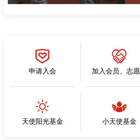
构建大宣传格局 推动高质量发展——广元市..
省红十字会党组书记、常务副会长张涛来广调..
强化院会合作 开创红十字工作新篇章——广..
《中国红十字会成立一百二十周年》邮票在广..
全市红十字会2024年党建暨党风廉政建设..
市红十字会学习贯彻习近平新时代中国特色社..
市红十字会学习贯彻习近平新时代中国特色社..
申请入会
加入会员、志愿
天使阳光基金
小天使基金